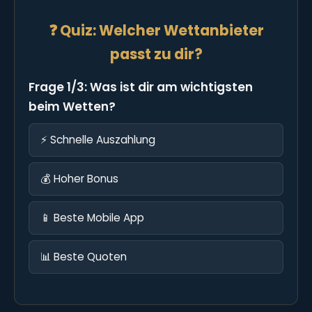
❓ Quiz: Welcher Wettanbieter
passt zu dir?
Frage 1/3: Was ist dir am wichtigsten
beim Wetten?
⚡ Schnelle Auszahlung
💰 Hoher Bonus
📱 Beste Mobile App
📊 Beste Quoten