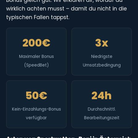
Bonus gleich gut. Wir erklären dir, worauf du
wirklich achten musst – damit du nicht in die
typischen Fallen tappst.
200€
3x
Maximaler Bonus
Niedrigste
(SpeedBet)
Umsatzbedingung
50€
24h
Kein-Einzahlungs-Bonus
Durchschnittl.
verfügbar
Bearbeitungszeit