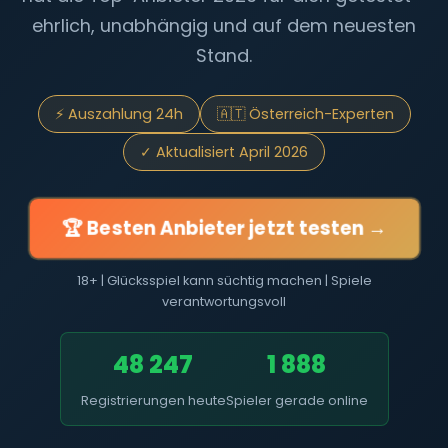
ehrlich, unabhängig und auf dem neuesten
Stand.
⚡ Auszahlung 24h
🇦🇹 Österreich-Experten
✓ Aktualisiert April 2026
🏆 Besten Anbieter jetzt testen →
18+ | Glücksspiel kann süchtig machen | Spiele
verantwortungsvoll
48 247
1 888
Registrierungen heute
Spieler gerade online