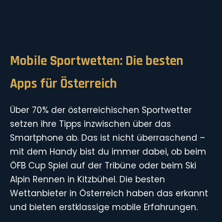
Mobile Sportwetten: Die besten
Apps für Österreich
Über 70% der österreichischen Sportwetter
setzen ihre Tipps inzwischen über das
Smartphone ab. Das ist nicht überraschend –
mit dem Handy bist du immer dabei, ob beim
ÖFB Cup Spiel auf der Tribüne oder beim Ski
Alpin Rennen in Kitzbühel. Die besten
Wettanbieter in Österreich haben das erkannt
und bieten erstklassige mobile Erfahrungen.