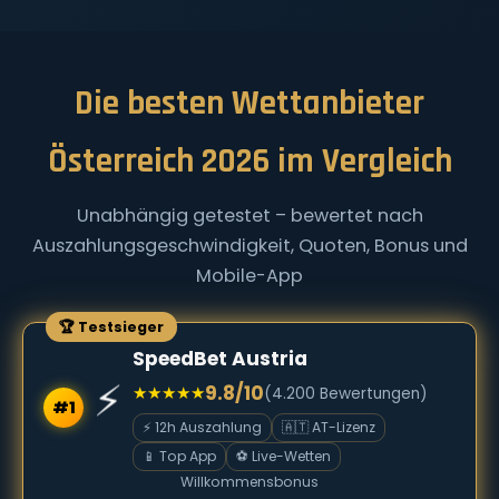
Die besten Wettanbieter
Österreich 2026 im Vergleich
Unabhängig getestet – bewertet nach
Auszahlungsgeschwindigkeit, Quoten, Bonus und
Mobile-App
🏆 Testsieger
SpeedBet Austria
⚡
9.8/10
★★★★★
(4.200 Bewertungen)
#1
⚡ 12h Auszahlung
🇦🇹 AT-Lizenz
📱 Top App
⚽ Live-Wetten
Willkommensbonus