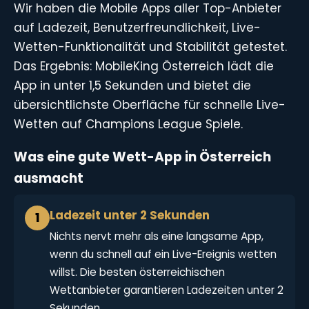
Wir haben die Mobile Apps aller Top-Anbieter
auf Ladezeit, Benutzerfreundlichkeit, Live-
Wetten-Funktionalität und Stabilität getestet.
Das Ergebnis: MobileKing Österreich lädt die
App in unter 1,5 Sekunden und bietet die
übersichtlichste Oberfläche für schnelle Live-
Wetten auf Champions League Spiele.
Was eine gute Wett-App in Österreich
ausmacht
Ladezeit unter 2 Sekunden
1
Nichts nervt mehr als eine langsame App,
wenn du schnell auf ein Live-Ereignis wetten
willst. Die besten österreichischen
Wettanbieter garantieren Ladezeiten unter 2
Sekunden.