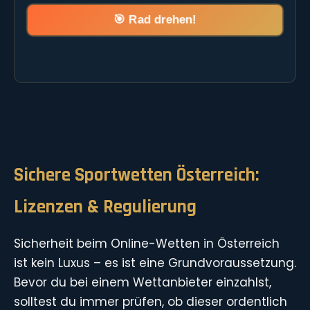
🎯 Rad drehen!
Sichere Sportwetten Österreich:
Lizenzen & Regulierung
Sicherheit beim Online-Wetten in Österreich
ist kein Luxus – es ist eine Grundvoraussetzung.
Bevor du bei einem Wettanbieter einzahlst,
solltest du immer prüfen, ob dieser ordentlich