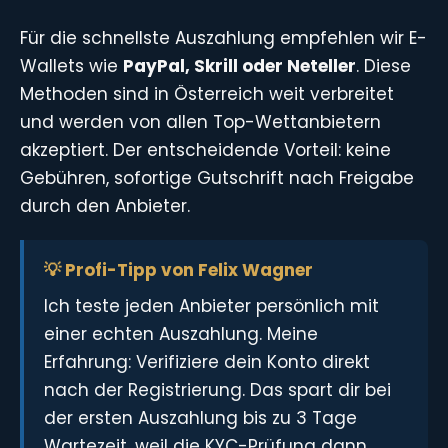
Für die schnellste Auszahlung empfehlen wir E-
Wallets wie
PayPal, Skrill oder Neteller
. Diese
Methoden sind in Österreich weit verbreitet
und werden von allen Top-Wettanbietern
akzeptiert. Der entscheidende Vorteil: keine
Gebühren, sofortige Gutschrift nach Freigabe
durch den Anbieter.
💡 Profi-Tipp von Felix Wagner
Ich teste jeden Anbieter persönlich mit
einer echten Auszahlung. Meine
Erfahrung: Verifiziere dein Konto direkt
nach der Registrierung. Das spart dir bei
der ersten Auszahlung bis zu 3 Tage
Wartezeit, weil die KYC-Prüfung dann