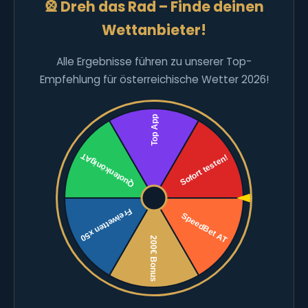
🎡 Dreh das Rad – Finde deinen
Wettanbieter!
Alle Ergebnisse führen zu unserer Top-
Empfehlung für österreichische Wetter 2026!