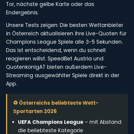
Tor, nächste gelbe Karte oder das
Endergebnis.
Unsere Tests zeigen: Die besten Wettanbieter
in Österreich aktualisieren ihre Live-Quoten für
Champions League Spiele alle 3-5 Sekunden.
Das ist entscheidend, wenn du schnell
reagieren willst. SpeedBet Austria und
QuotenkönigAT bieten außerdem Live-
Streaming ausgewählter Spiele direkt in der
App.
⚽ Österreichs beliebteste Wett-
Sportarten 2026
UEFA Champions League
– mit Abstand
die beliebteste Kategorie