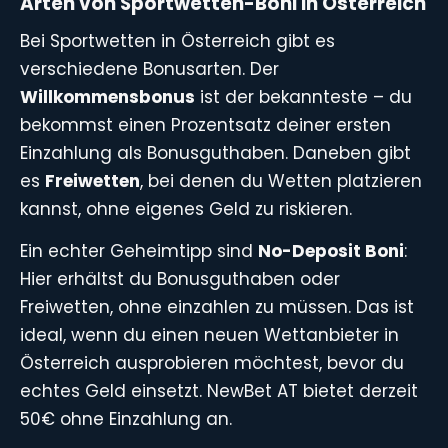
Arten von Sportwetten-Boni in Österreich
Bei Sportwetten in Österreich gibt es
verschiedene Bonusarten. Der
Willkommensbonus
ist der bekannteste – du
bekommst einen Prozentsatz deiner ersten
Einzahlung als Bonusguthaben. Daneben gibt
es
Freiwetten
, bei denen du Wetten platzieren
kannst, ohne eigenes Geld zu riskieren.
Ein echter Geheimtipp sind
No-Deposit Boni
:
Hier erhältst du Bonusguthaben oder
Freiwetten, ohne einzahlen zu müssen. Das ist
ideal, wenn du einen neuen Wettanbieter in
Österreich ausprobieren möchtest, bevor du
echtes Geld einsetzt. NewBet AT bietet derzeit
50€ ohne Einzahlung an.