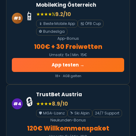
MobileKing Österreich
📱
9.2/10
★★★★½
#3
📱 Beste Mobile App
🎽 ÖFB Cup
⚽ Bundesliga
App-Bonus
100€ + 30 Freiwetten
Umsatz: 5x | Min. 15€
App testen →
18+ · AGB gelten
TrustBet Austria
🔒
8.9/10
★★★★
#4
🛡️ MGA-Lizenz
⛷️ Ski Alpin
24/7 Support
Neukunden-Bonus
120€ Willkommenspaket