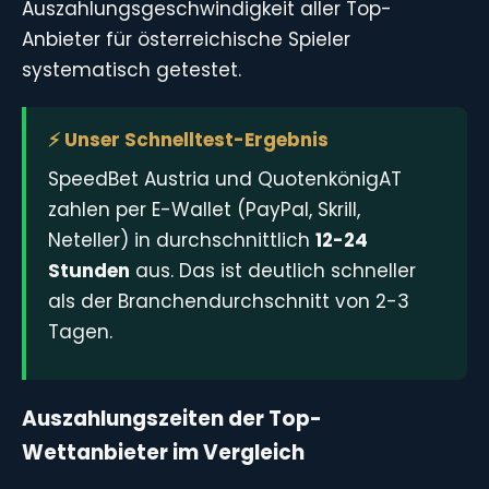
Auszahlungsgeschwindigkeit aller Top-
Anbieter für österreichische Spieler
systematisch getestet.
⚡ Unser Schnelltest-Ergebnis
SpeedBet Austria und QuotenkönigAT
zahlen per E-Wallet (PayPal, Skrill,
Neteller) in durchschnittlich
12-24
Stunden
aus. Das ist deutlich schneller
als der Branchendurchschnitt von 2-3
Tagen.
Auszahlungszeiten der Top-
Wettanbieter im Vergleich