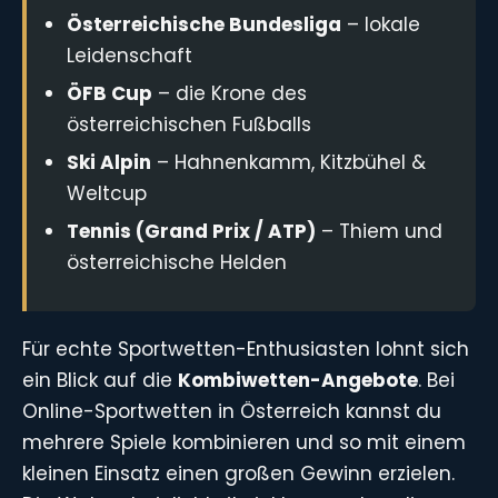
Österreichische Bundesliga
– lokale
Leidenschaft
ÖFB Cup
– die Krone des
österreichischen Fußballs
Ski Alpin
– Hahnenkamm, Kitzbühel &
Weltcup
Tennis (Grand Prix / ATP)
– Thiem und
österreichische Helden
Für echte Sportwetten-Enthusiasten lohnt sich
ein Blick auf die
Kombiwetten-Angebote
. Bei
Online-Sportwetten in Österreich kannst du
mehrere Spiele kombinieren und so mit einem
kleinen Einsatz einen großen Gewinn erzielen.