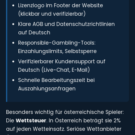
Lizenzlogo im Footer der Website
(klickbar und verifizierbar)
Klare AGB und Datenschutzrichtlinien
auf Deutsch
Responsible-Gambling-Tools:
Einzahlungslimits, Selbstsperre
Verifizierbarer Kundensupport auf
Deutsch (Live-Chat, E-Mail)
Schnelle Bearbeitungszeit bei
Auszahlungsanfragen
Besonders wichtig für österreichische Spieler:
Die
Wettsteuer
. In Österreich beträgt sie 2%
auf jeden Wetteinsatz. Seriöse Wettanbieter