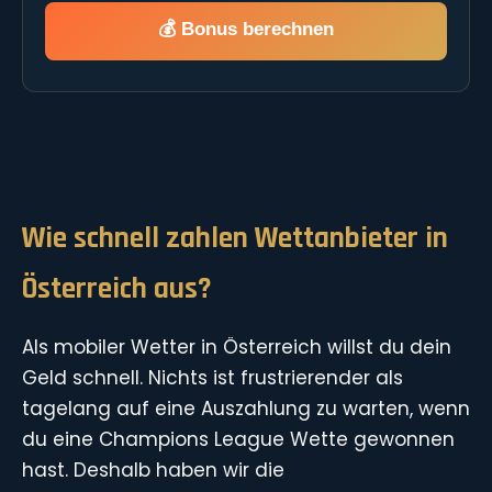
💰 Bonus berechnen
Wie schnell zahlen Wettanbieter in
Österreich aus?
Als mobiler Wetter in Österreich willst du dein
Geld schnell. Nichts ist frustrierender als
tagelang auf eine Auszahlung zu warten, wenn
du eine Champions League Wette gewonnen
hast. Deshalb haben wir die