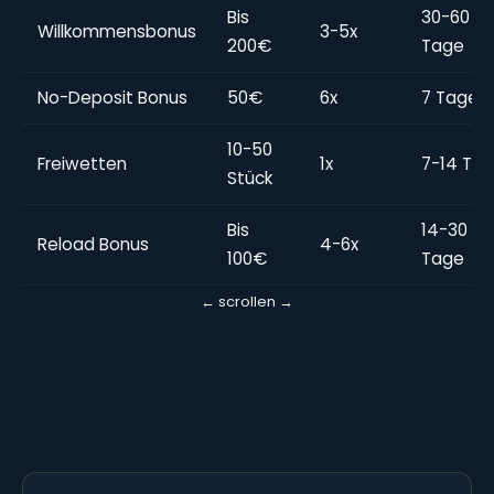
Bis
30-60
Willkommensbonus
3-5x
200€
Tage
No-Deposit Bonus
50€
6x
7 Tage
10-50
Freiwetten
1x
7-14 Ta
Stück
Bis
14-30
Reload Bonus
4-6x
100€
Tage
← scrollen →