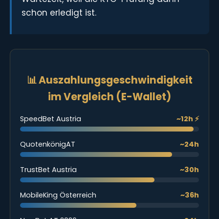
schon erledigt ist.
📊 Auszahlungsgeschwindigkeit
im Vergleich (E-Wallet)
SpeedBet Austria
~12h ⚡
QuotenkönigAT
~24h
TrustBet Austria
~30h
MobileKing Österreich
~36h