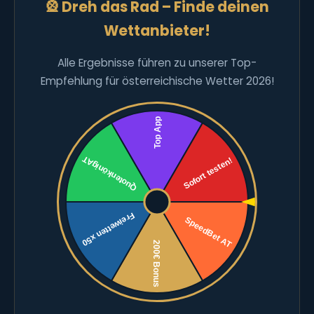
🎡 Dreh das Rad – Finde deinen
Wettanbieter!
Alle Ergebnisse führen zu unserer Top-
Empfehlung für österreichische Wetter 2026!