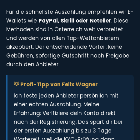
Für die schnellste Auszahlung empfehlen wir E-
Wallets wie
PayPal, Skrill oder Neteller
. Diese
Methoden sind in Österreich weit verbreitet
und werden von allen Top-Wettanbietern
akzeptiert. Der entscheidende Vorteil: keine
Gebühren, sofortige Gutschrift nach Freigabe
durch den Anbieter.
💡 Profi-Tipp von Felix Wagner
Ich teste jeden Anbieter persönlich mit
einer echten Auszahlung. Meine
Erfahrung: Verifiziere dein Konto direkt
nach der Registrierung. Das spart dir bei
der ersten Auszahlung bis zu 3 Tage
Wartezeit, weil die KYC-Prüfung dann