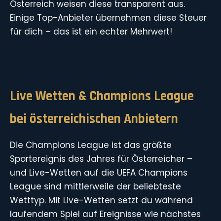
Österreich weisen diese transparent aus.
Einige Top-Anbieter übernehmen diese Steuer
für dich – das ist ein echter Mehrwert!
Live Wetten & Champions League
bei österreichischen Anbietern
Die Champions League ist das größte
Sportereignis des Jahres für Österreicher –
und Live-Wetten auf die UEFA Champions
League sind mittlerweile der beliebteste
Wetttyp. Mit Live-Wetten setzt du während
laufendem Spiel auf Ereignisse wie nächstes