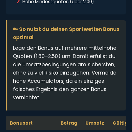
Hohe Mindestquoten (über 2.00)
🔑 So nutzt du deinen Sportwetten Bonus
optimal
Lege den Bonus auf mehrere mittelhohe
Quoten (1.80–2.50) um. Damit erfüllst du
die Umsatzbedingungen am sichersten,
ohne zu viel Risiko einzugehen. Vermeide
hohe Accumulators, da ein einziges
falsches Ergebnis den ganzen Bonus
vernichtet.
Bonusart
Betrag
Umsatz
Gültigk