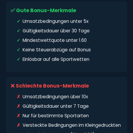
✅ Gute Bonus-Merkmale
Umsatzbedingungen unter 5x
Gültigkeitsdauer über 30 Tage
Mindestwettquote unter 1.60
Keine Steuerabzüge auf Bonus
Einlösbar auf alle Sportwetten
❌ Schlechte Bonus-Merkmale
Umsatzbedingungen über 10x
Gültigkeitsdauer unter 7 Tage
Nur für bestimmte Sportarten
Versteckte Bedingungen im Kleingedruckten