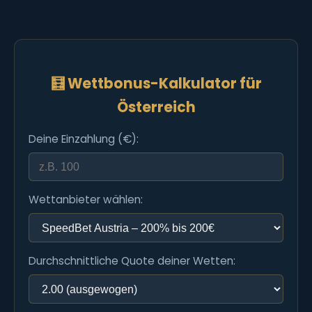
🧮 Wettbonus-Kalkulator für
Österreich
Deine Einzahlung (€):
Wettanbieter wählen:
Durchschnittliche Quote deiner Wetten: