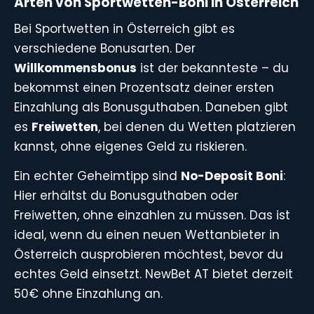
Arten von Sportwetten-Boni in Österreich
Bei Sportwetten in Österreich gibt es
verschiedene Bonusarten. Der
Willkommensbonus
ist der bekannteste – du
bekommst einen Prozentsatz deiner ersten
Einzahlung als Bonusguthaben. Daneben gibt
es
Freiwetten
, bei denen du Wetten platzieren
kannst, ohne eigenes Geld zu riskieren.
Ein echter Geheimtipp sind
No-Deposit Boni
:
Hier erhältst du Bonusguthaben oder
Freiwetten, ohne einzahlen zu müssen. Das ist
ideal, wenn du einen neuen Wettanbieter in
Österreich ausprobieren möchtest, bevor du
echtes Geld einsetzt. NewBet AT bietet derzeit
50€ ohne Einzahlung an.