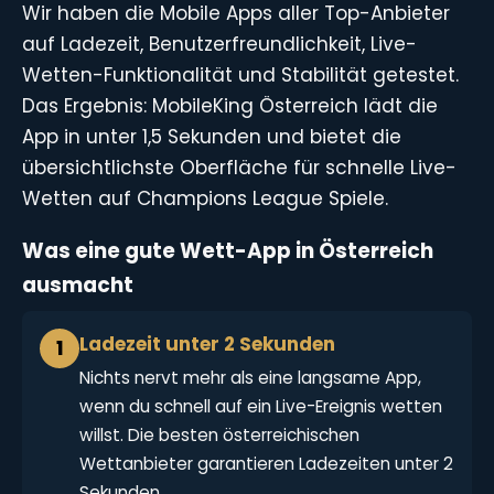
Wir haben die Mobile Apps aller Top-Anbieter
auf Ladezeit, Benutzerfreundlichkeit, Live-
Wetten-Funktionalität und Stabilität getestet.
Das Ergebnis: MobileKing Österreich lädt die
App in unter 1,5 Sekunden und bietet die
übersichtlichste Oberfläche für schnelle Live-
Wetten auf Champions League Spiele.
Was eine gute Wett-App in Österreich
ausmacht
Ladezeit unter 2 Sekunden
1
Nichts nervt mehr als eine langsame App,
wenn du schnell auf ein Live-Ereignis wetten
willst. Die besten österreichischen
Wettanbieter garantieren Ladezeiten unter 2
Sekunden.