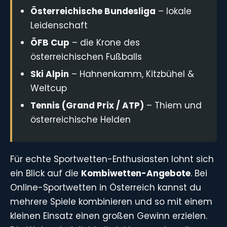
Österreichische Bundesliga
– lokale
Leidenschaft
ÖFB Cup
– die Krone des
österreichischen Fußballs
Ski Alpin
– Hahnenkamm, Kitzbühel &
Weltcup
Tennis (Grand Prix / ATP)
– Thiem und
österreichische Helden
Für echte Sportwetten-Enthusiasten lohnt sich
ein Blick auf die
Kombiwetten-Angebote
. Bei
Online-Sportwetten in Österreich kannst du
mehrere Spiele kombinieren und so mit einem
kleinen Einsatz einen großen Gewinn erzielen.